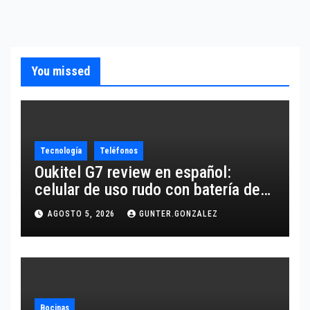
You missed
Tecnología
Teléfonos
Oukitel G7 review en español:
celular de uso rudo con batería de
10,600 mAh
AGOSTO 5, 2026
GUNTER.GONZALEZ
Bocinas