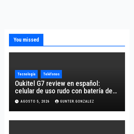
You missed
Tecnología
Teléfonos
Oukitel G7 review en español:
celular de uso rudo con batería de
10,600 mAh
AGOSTO 5, 2026
GUNTER.GONZALEZ