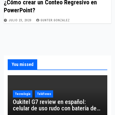
¿Cómo crear un Conteo Regresivo en
PowerPoint?
JULIO 23, 2020
GUNTER.GONZALEZ
You missed
Tecnología
Teléfonos
Oukitel G7 review en español:
celular de uso rudo con batería de
10,600 mAh