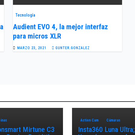
Tecnología
ra
Audient EVO 4, la mejor interfaz
para micros XLR
MARZO 23, 2021
GUNTER.GONZALEZ
inas
Action Cam
Cámaras
onsmart Mirtune C3
Insta360 Luna Ultra;