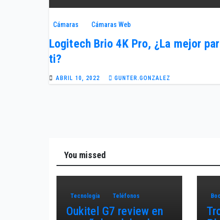
Cámaras
Cámaras Web
Logitech Brio 4K Pro, ¿La mejor pa
ti?
ABRIL 10, 2022
GUNTER.GONZALEZ
You missed
Tecnología
Teléfonos
Boc
Oukitel G7 review en
Tr