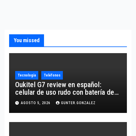
You missed
Tecnología
Teléfonos
Oukitel G7 review en español:
celular de uso rudo con batería de
10,600 mAh
AGOSTO 5, 2026
GUNTER.GONZALEZ