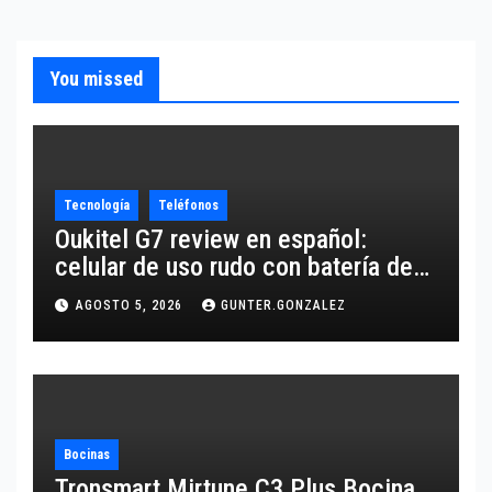
You missed
Tecnología
Teléfonos
Oukitel G7 review en español:
celular de uso rudo con batería de
10,600 mAh
AGOSTO 5, 2026
GUNTER.GONZALEZ
Bocinas
Tronsmart Mirtune C3 Plus Bocina