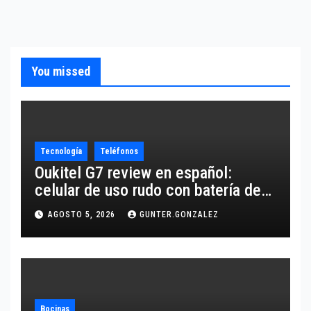
You missed
Tecnología
Teléfonos
Oukitel G7 review en español:
celular de uso rudo con batería de
10,600 mAh
AGOSTO 5, 2026
GUNTER.GONZALEZ
Bocinas