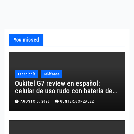
You missed
Tecnología
Teléfonos
Oukitel G7 review en español:
celular de uso rudo con batería de
10,600 mAh
AGOSTO 5, 2026
GUNTER.GONZALEZ