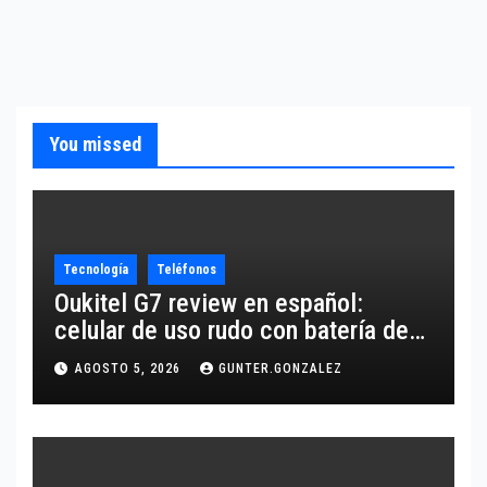
You missed
Tecnología
Teléfonos
Oukitel G7 review en español:
celular de uso rudo con batería de
10,600 mAh
AGOSTO 5, 2026
GUNTER.GONZALEZ