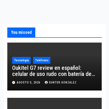
You missed
Tecnología
Teléfonos
Oukitel G7 review en español:
celular de uso rudo con batería de
10,600 mAh
AGOSTO 5, 2026
GUNTER.GONZALEZ