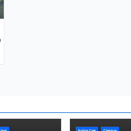
e
inas
Action Cam
Cámaras