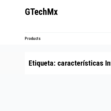
Ir
GTechMx
al
contenido
Actualidad en tecnología
Products
Etiqueta:
características In