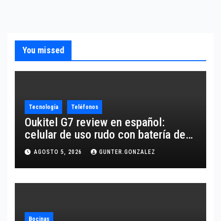
You missed
Tecnología
Teléfonos
Oukitel G7 review en español:
celular de uso rudo con batería de
10,600 mAh
AGOSTO 5, 2026
GUNTER.GONZALEZ
Bocinas