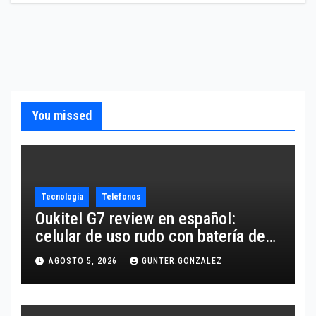
You missed
Tecnología
Teléfonos
Oukitel G7 review en español:
celular de uso rudo con batería de
10,600 mAh
AGOSTO 5, 2026
GUNTER.GONZALEZ