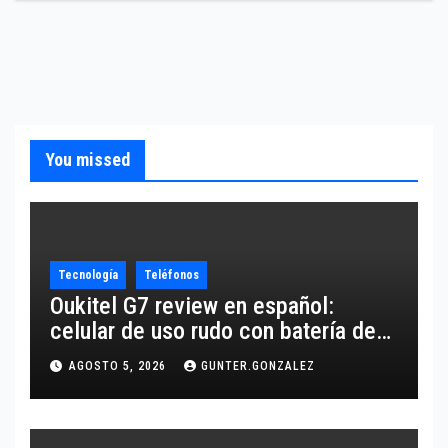
You missed
Tecnología
Teléfonos
Oukitel G7 review en español:
celular de uso rudo con batería de
10,600 mAh
AGOSTO 5, 2026
GUNTER.GONZALEZ