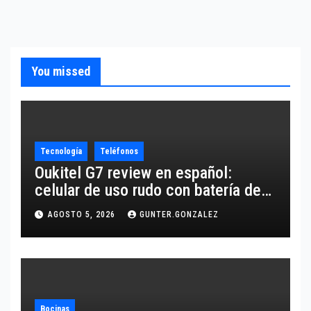
You missed
Tecnología
Teléfonos
Oukitel G7 review en español:
celular de uso rudo con batería de
10,600 mAh
AGOSTO 5, 2026
GUNTER.GONZALEZ
Bocinas