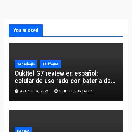
You missed
Tecnología
Teléfonos
Oukitel G7 review en español:
celular de uso rudo con batería de
10,600 mAh
AGOSTO 5, 2026
GUNTER.GONZALEZ
Bocinas