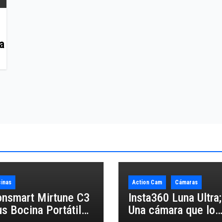
a
inas
Action Cam
Cámaras
onsmart Mirtune C3
Insta360 Luna Ultra;
us Bocina Portátil
Una cámara que lo