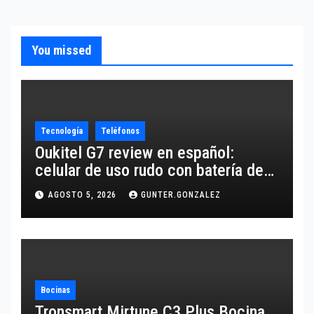
You missed
Tecnología
Teléfonos
Oukitel G7 review en español:
celular de uso rudo con batería de
10,600 mAh
AGOSTO 5, 2026
GUNTER.GONZALEZ
Bocinas
Tronsmart Mirtune C3 Plus Bocina