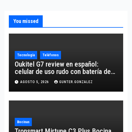
You missed
Tecnología
Teléfonos
Oukitel G7 review en español:
celular de uso rudo con batería de
10,600 mAh
AGOSTO 5, 2026
GUNTER.GONZALEZ
Bocinas
Tronsmart Mirtune C3 Plus Bocina