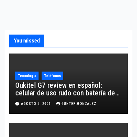
You missed
Tecnología
Teléfonos
Oukitel G7 review en español:
celular de uso rudo con batería de
10,600 mAh
AGOSTO 5, 2026
GUNTER.GONZALEZ