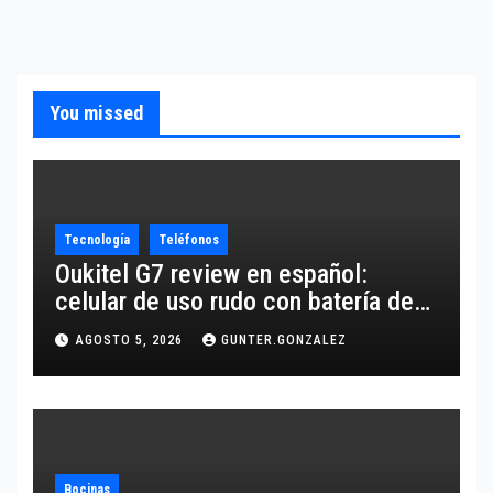
You missed
Tecnología
Teléfonos
Oukitel G7 review en español:
celular de uso rudo con batería de
10,600 mAh
AGOSTO 5, 2026
GUNTER.GONZALEZ
Bocinas