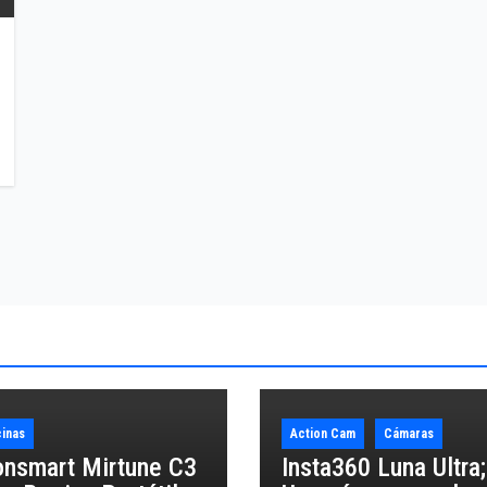
inas
Action Cam
Cámaras
onsmart Mirtune C3
Insta360 Luna Ultra;