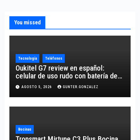
You missed
Tecnología
Teléfonos
Oukitel G7 review en español:
celular de uso rudo con batería de
10,600 mAh
AGOSTO 5, 2026
GUNTER.GONZALEZ
Bocinas
Tronsmart Mirtune C3 Plus Bocina