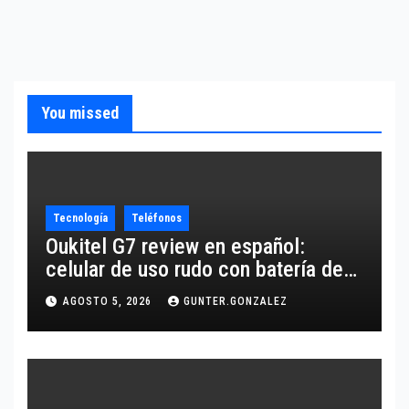
You missed
Tecnología
Teléfonos
Oukitel G7 review en español:
celular de uso rudo con batería de
10,600 mAh
AGOSTO 5, 2026
GUNTER.GONZALEZ